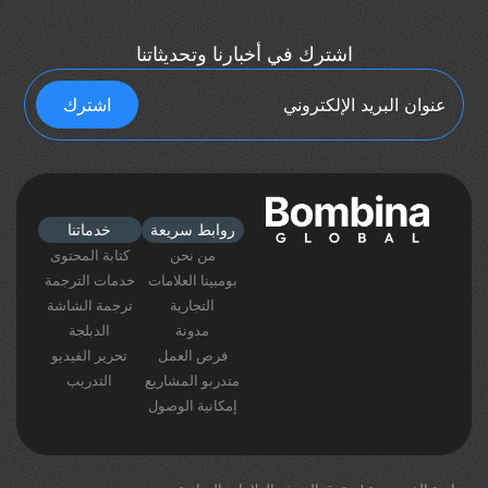
اشترك في أخبارنا وتحديثاتنا
روابط سريعة
خدماتنا
من نحن
كتابة المحتوى
بومبينا العلامات
خدمات الترجمة
التجارية
ترجمة الشاشة
مدونة
الدبلجة
فرص العمل
تحرير الفيديو
متدربو المشاريع
التدريب
إمكانية الوصول